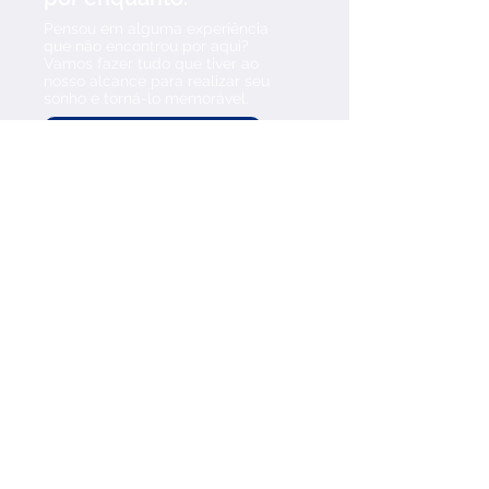
Pensou em alguma experiência
que não encontrou por aqui?
Vamos fazer tudo que tiver ao
nosso alcance para realizar seu
sonho e torná-lo memorável.
Vamos conversar ✈️
Somos uma agência de
viagens e operadora. Nossa
especialidade é proporcionar
experiências personalizadas.
Destinos
Hospedagem
Outros serviços
Sobre a Come To
Contato